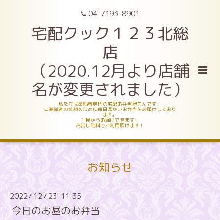
04-7193-8901
宅配クック１２３北総
店
（2020.12月より店舗
名が変更されました）
私たちは高齢者専門の宅配お弁当屋さんです。
ご高齢者の笑顔のために毎日温かいお弁当をお届けしており
ます。
１食からお届けできます！
お試し無料でご利用頂けます！
お知らせ
2022
12
23 11:35
/
/
今日のお昼のお弁当