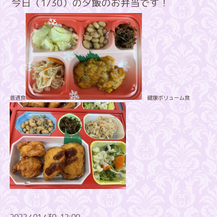
今日（1/30）の夕飯のお弁当です！
普通食
健康ボリューム食
2022
01
30 12:00
/
/