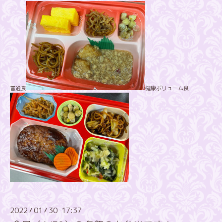
普通食
健康ボリューム食
2022
01
30 17:37
/
/