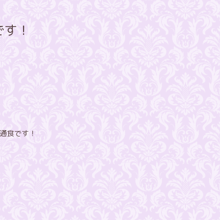
です！
通食です！