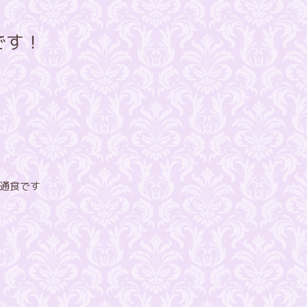
です！
通食です