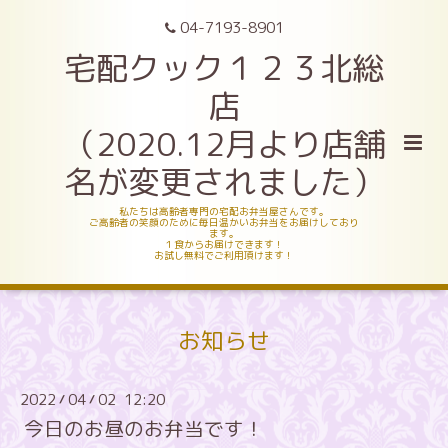
04-7193-8901
宅配クック１２３北総
店
（2020.12月より店舗
名が変更されました）
私たちは高齢者専門の宅配お弁当屋さんです。
ご高齢者の笑顔のために毎日温かいお弁当をお届けしており
ます。
１食からお届けできます！
お試し無料でご利用頂けます！
お知らせ
2022
04
02 12:20
/
/
今日のお昼のお弁当です！