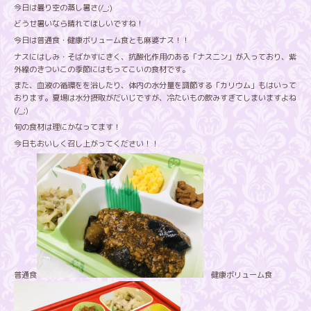
今日は曇り空の蒸し暑さ(/_;)
どうせ暑いなら晴れてほしいですね！
今日は普通食・健康ボリューム食とも麻婆ナス！！
ナスにはしみ・そばかすにきく、抗酸化作用のある「ナスニン」が入っており、紫
外線のきついこの季節にはもってこいの食材です。
また、血液の循環をを浴したり、体内の水分量を調節する「カリウム」もはいって
おります。夏場は水分摂取がだいじですが、冷たいもの飲みすぎてしまいますよね
(/_;)
旬の食材は理にかなってます！
今日もおいしく召し上がってください！！
普通食
健康ボリューム食