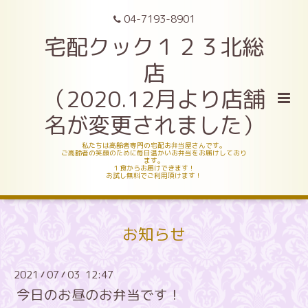
04-7193-8901
宅配クック１２３北総
店
（2020.12月より店舗
名が変更されました）
私たちは高齢者専門の宅配お弁当屋さんです。
ご高齢者の笑顔のために毎日温かいお弁当をお届けしており
ます。
１食からお届けできます！
お試し無料でご利用頂けます！
お知らせ
2021
07
03 12:47
/
/
今日のお昼のお弁当です！