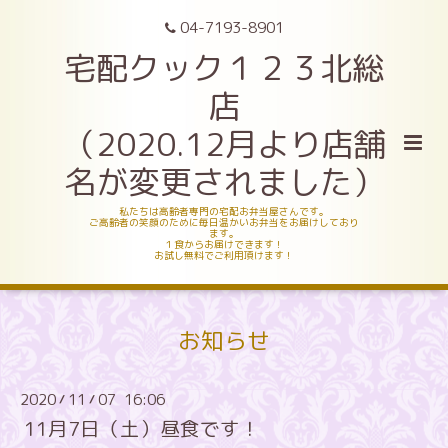
04-7193-8901
宅配クック１２３北総
店
（2020.12月より店舗
名が変更されました）
私たちは高齢者専門の宅配お弁当屋さんです。
ご高齢者の笑顔のために毎日温かいお弁当をお届けしており
ます。
１食からお届けできます！
お試し無料でご利用頂けます！
お知らせ
2020
11
07 16:06
/
/
11月7日（土）昼食です！