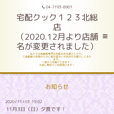
04-7193-8901
宅配クック１２３北総
店
（2020.12月より店舗
名が変更されました）
私たちは高齢者専門の宅配お弁当屋さんです。
ご高齢者の笑顔のために毎日温かいお弁当をお届けしており
ます。
１食からお届けできます！
お試し無料でご利用頂けます！
お知らせ
2020
11
03 19:02
/
/
11月3日（日）夕食です！